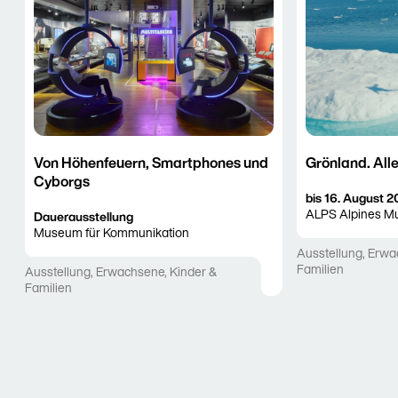
Von Höhenfeuern, Smartphones und
Grönland. All
Cyborgs
25. Oktober 202
bis
16. August 
ALPS Alpines M
Dauerausstellung
Museum für Kommunikation
Ausstellung
,
Erwa
Familien
Ausstellung
,
Erwachsene
,
Kinder &
Familien