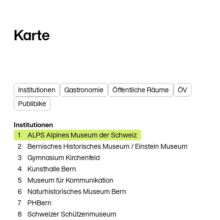
Karte
Institutionen
Gastronomie
Öffentliche Räume
ÖV
Publibike
Institutionen
1
ALPS Alpines Museum der Schweiz
2
Bernisches Historisches Museum / Einstein Museum
3
Gymnasium Kirchenfeld
1
4
Kunsthalle Bern
5
Museum für Kommunikation
6
Naturhistorisches Museum Bern
7
PHBern
8
Schweizer Schützenmuseum