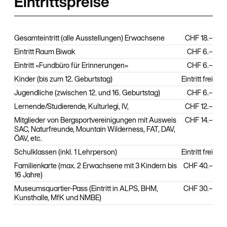
Eintrittspreise
Gesamteintritt (alle Ausstellungen) Erwachsene
CHF 18.–
Eintritt Raum Biwak
CHF 6.–
Eintritt «Fundbüro für Erinnerungen»
CHF 6.–
Kinder (bis zum 12. Geburtstag)
Eintritt frei
Jugendliche (zwischen 12. und 16. Geburtstag)
CHF 6.–
Lernende/Studierende, Kulturlegi, IV,
CHF 12.–
Mitglieder von Bergsportvereinigungen mit Ausweis
CHF 14.–
SAC, Naturfreunde, Mountain Wilderness, FAT, DAV,
ÖAV, etc.
Schulklassen (inkl. 1 Lehrperson)
Eintritt frei
Familienkarte (max. 2 Erwachsene mit 3 Kindern bis
CHF 40.–
16 Jahre)
Museumsquartier-Pass (Eintritt in ALPS, BHM,
CHF 30.–
Kunsthalle, MfK und NMBE)