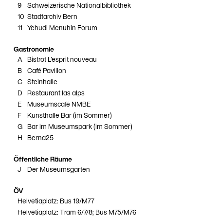
9
Schweizerische Nationalbibliothek
10
Stadtarchiv Bern
11
Yehudi Menuhin Forum
Gastronomie
A
Bistrot L'esprit nouveau
B
Café Pavillon
C
Steinhalle
D
Restaurant las alps
E
Museumscafé NMBE
F
Kunsthalle Bar (im Sommer)
G
Bar im Museumspark (im Sommer)
H
Berna25
Öffentliche Räume
J
Der Museumsgarten
ÖV
Helvetiaplatz: Bus 19/M77
Helvetiaplatz: Tram 6/7/8; Bus M75/M76