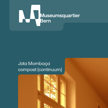
Museumsquartier Bern
Jota Mombaça
compost (continuum)