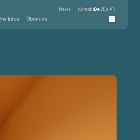
News
Kontakt
De
En
Fr
che Infos
Über uns