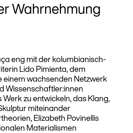
her Wahrnehmung
aça eng mit der kolumbianisch-
erin Lido Pimienta, dem
e einem wachsenden Netzwerk
nd Wissenschaftler:innen
s Werk zu entwickeln, das Klang,
 Skulptur miteinander
eorien, Elizabeth Povinellis
tionalen Materialismen