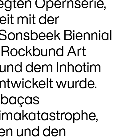
egten Opernserie,
it mit der
 Sonsbeek Biennial
 Rockbund Art
und dem Inhotim
ntwickelt wurde.
mbaças
imakatastrophe,
en und den