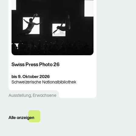
Swiss Press Photo 26
16. Juli 2026
bis
9. Oktober 2026
Schweizerische Nationalbibliothek
Ausstellung
,
Erwachsene
Alle anzeigen