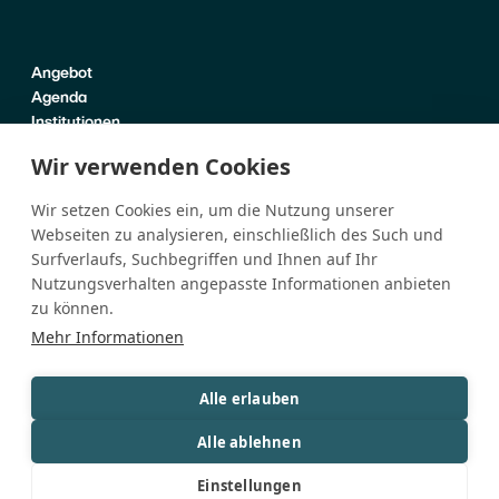
Angebot
Agenda
Institutionen
Praktische Infos
Wir verwenden Cookies
Über uns
Wir setzen Cookies ein, um die Nutzung unserer
News
Webseiten zu analysieren, einschließlich des Such und
Kontakt
Surfverlaufs, Suchbegriffen und Ihnen auf Ihr
Instagram
(öffnet in neuem Fenster)
Facebook
(öffnet in neuem Fenster)
Linkedin
(öffnet in neuem Fenster)
Medien
Nutzungsverhalten angepasste Informationen anbieten
zu können.
Mehr Informationen
Impressum
Rechtliches
(öffnet in neuem Fenster)
Barrierefreiheit
Alle erlauben
Alle ablehnen
Einstellungen