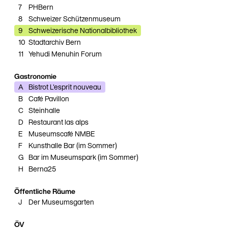
7
PHBern
8
Schweizer Schützenmuseum
9
Schweizerische Nationalbibliothek
10
Stadtarchiv Bern
11
Yehudi Menuhin Forum
Gastronomie
A
Bistrot L'esprit nouveau
B
Café Pavillon
C
Steinhalle
D
Restaurant las alps
E
Museumscafé NMBE
F
Kunsthalle Bar (im Sommer)
G
Bar im Museumspark (im Sommer)
H
Berna25
Öffentliche Räume
J
Der Museumsgarten
ÖV