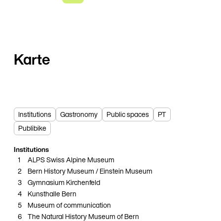
Karte
Institutions
Gastronomy
Public spaces
PT
Publibike
A
Institutions
9
1
ALPS Swiss Alpine Museum
2
Bern History Museum / Einstein Museum
3
Gymnasium Kirchenfeld
4
Kunsthalle Bern
5
Museum of communication
6
The Natural History Museum of Bern