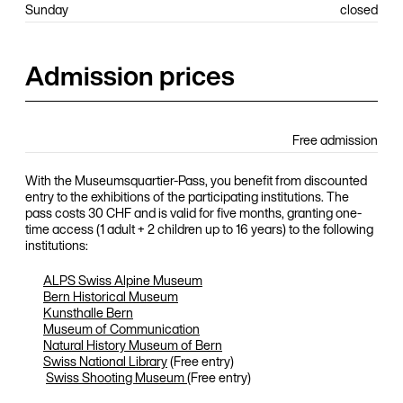
Sunday
closed
Admission prices
Free admission
With the Museumsquartier-Pass, you benefit from discounted
entry to the exhibitions of the participating institutions. The
pass costs 30 CHF and is valid for five months, granting one-
time access (1 adult + 2 children up to 16 years) to the following
institutions:
ALPS Swiss Alpine Museum
Bern Historical Museum
Kunsthalle Bern
Museum of Communication
Natural History Museum of Bern
Swiss National Library
(Free entry)
Swiss Shooting Museum
(Free entry)