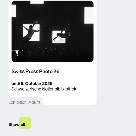
Swiss Press Photo 26
16. July 2026
until
9. October 2026
Schweizerische Nationalbibliothek
Exhibition
,
Adults
Show all