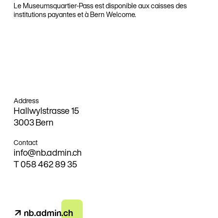
Le Museumsquartier-Pass est disponible aux caisses des
institutions payantes et à Bern Welcome.
Address
Hallwylstrasse 15
3003 Bern
Contact
info@nb
.admin.ch
T
058 462 89 35
↗ nb.admin.ch