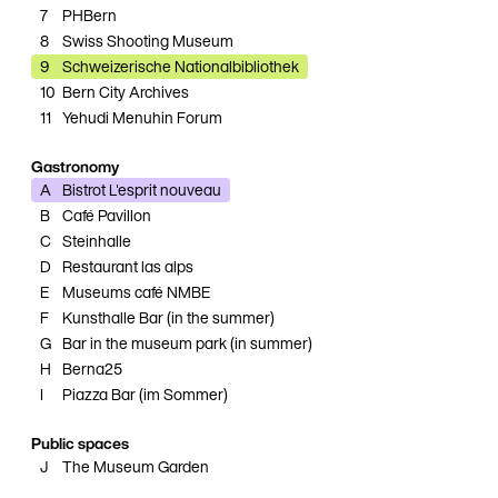
7
PHBern
8
Swiss Shooting Museum
9
Schweizerische Nationalbibliothek
10
Bern City Archives
11
Yehudi Menuhin Forum
Gastronomy
A
Bistrot L'esprit nouveau
B
Café Pavillon
C
Steinhalle
D
Restaurant las alps
E
Museums café NMBE
F
Kunsthalle Bar (in the summer)
G
Bar in the museum park (in summer)
H
Berna25
I
Piazza Bar (im Sommer)
Public spaces
J
The Museum Garden