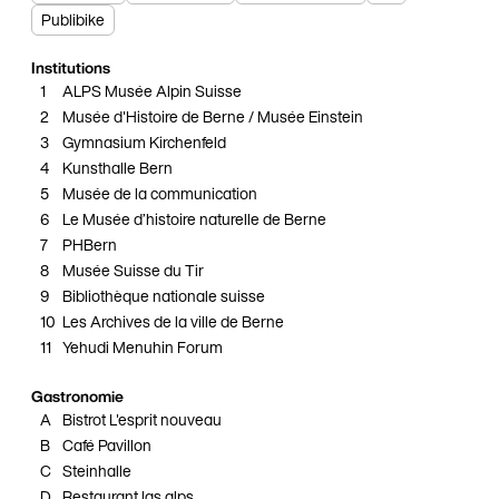
Publibike
Institutions
1
ALPS Musée Alpin Suisse
J
2
Musée d'Histoire de Berne / Musée Einstein
3
Gymnasium Kirchenfeld
4
Kunsthalle Bern
5
Musée de la communication
6
Le Musée d’histoire naturelle de Berne
7
PHBern
8
Musée Suisse du Tir
9
Bibliothèque nationale suisse
10
Les Archives de la ville de Berne
11
Yehudi Menuhin Forum
Gastronomie
A
Bistrot L'esprit nouveau
B
Café Pavillon
C
Steinhalle
D
Restaurant las alps