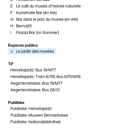
E
Le café du musée d'histoire naturelle
F
Kunsthalle Bar (en été)
G
Bar dans le parc du musée (en été)
H
Berna25
I
Piazza Bar (im Sommer)
Espaces publics
J
Le jardin des musées
TP
Helvetiaplatz: Bus 19/M77
Helvetiaplatz: Tram 6/7/8; Bus M75/M76
Aegertenstrasse: Bus 19/M77
Aegertenstrasse: Bus 28/31
Publibike
Publibike: Helvetiaplatz
Publibike: Museen Bernastrasse
Publibike: Nationalbibliothek