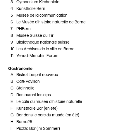
3
Gymnasium Kirchenfeld
4
Kunsthalle Bern
5
Musée de la communication
6
Le Musée d’histoire naturelle de Berne
7
PHBern
8
Musée Suisse du Tir
9
Bibliothèque nationale suisse
10
Les Archives de la ville de Berne
11
Yehudi Menuhin Forum
Gastronomie
A
Bistrot L'esprit nouveau
B
Café Pavillon
C
Steinhalle
D
Restaurant las alps
E
Le café du musée d'histoire naturelle
F
Kunsthalle Bar (en été)
G
Bar dans le parc du musée (en été)
H
Berna25
I
Piazza Bar (im Sommer)