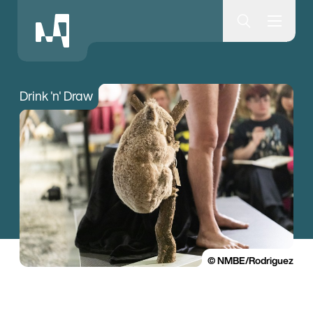
Museumsquartier Bern
Drink 'n' Draw
© NMBE/Rodriguez