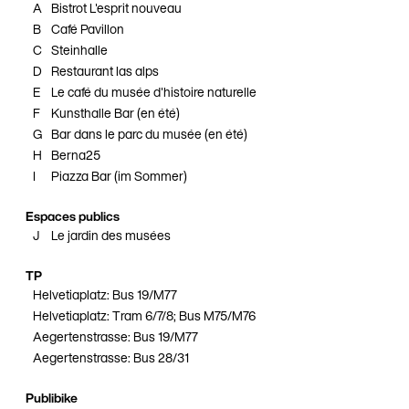
A
Bistrot L'esprit nouveau
B
Café Pavillon
C
Steinhalle
D
Restaurant las alps
E
Le café du musée d'histoire naturelle
F
Kunsthalle Bar (en été)
G
Bar dans le parc du musée (en été)
H
Berna25
I
Piazza Bar (im Sommer)
Espaces publics
J
Le jardin des musées
TP
Helvetiaplatz: Bus 19/M77
Helvetiaplatz: Tram 6/7/8; Bus M75/M76
Aegertenstrasse: Bus 19/M77
Aegertenstrasse: Bus 28/31
Publibike