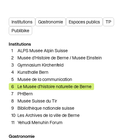
Institutions
Gastronomie
Espaces publics
TP
Publibike
Institutions
1
ALPS Musée Alpin Suisse
6
2
Musée d'Histoire de Berne / Musée Einstein
3
Gymnasium Kirchenfeld
4
Kunsthalle Bern
5
Musée de la communication
6
Le Musée d’histoire naturelle de Berne
7
PHBern
8
Musée Suisse du Tir
9
Bibliothèque nationale suisse
10
Les Archives de la ville de Berne
11
Yehudi Menuhin Forum
Gastronomie