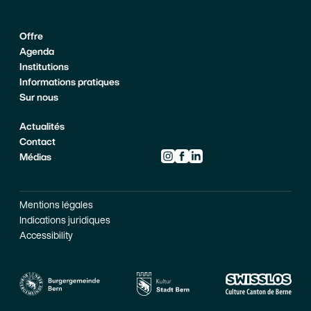
Offre
Agenda
Institutions
Informations pratiques
Sur nous
Actualités
Contact
Instagram
(ouvre dans une nouvelle fenêtre)
Facebook
(ouvre dans une nouvelle fenêtr
Linkedin
(ouvre dans une nouvelle fen
Médias
Mentions légales
Indications juridiques
(ouvre dans une nouvelle fenêtre)
Accessibility