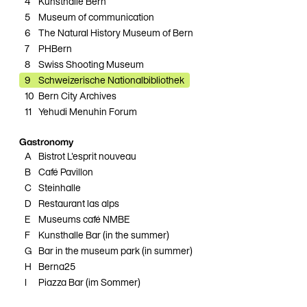
4
Kunsthalle Bern
5
Museum of communication
6
The Natural History Museum of Bern
7
PHBern
8
Swiss Shooting Museum
9
Schweizerische Nationalbibliothek
10
Bern City Archives
11
Yehudi Menuhin Forum
Gastronomy
A
Bistrot L'esprit nouveau
B
Café Pavillon
C
Steinhalle
D
Restaurant las alps
E
Museums café NMBE
F
Kunsthalle Bar (in the summer)
G
Bar in the museum park (in summer)
H
Berna25
I
Piazza Bar (im Sommer)