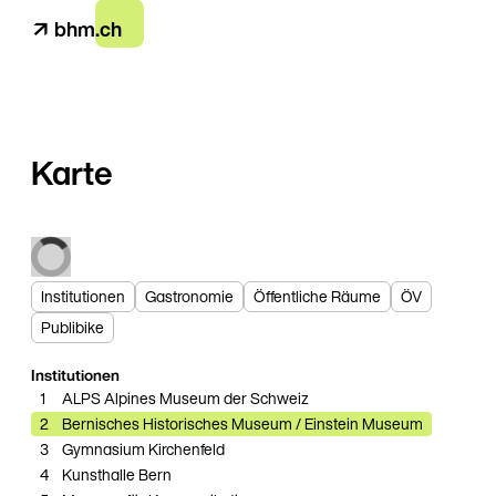
↗ bhm.ch
Karte
G
Institutionen
Gastronomie
Öffentliche Räume
ÖV
Publibike
2
Institutionen
1
ALPS Alpines Museum der Schweiz
C
2
Bernisches Historisches Museum / Einstein Museum
3
Gymnasium Kirchenfeld
4
Kunsthalle Bern