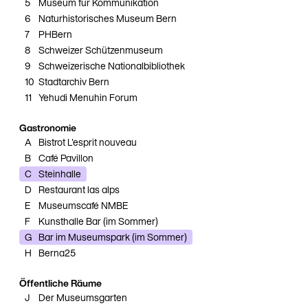
5
Museum für Kommunikation
6
Naturhistorisches Museum Bern
7
PHBern
8
Schweizer Schützenmuseum
9
Schweizerische Nationalbibliothek
10
Stadtarchiv Bern
11
Yehudi Menuhin Forum
Gastronomie
A
Bistrot L'esprit nouveau
B
Café Pavillon
C
Steinhalle
D
Restaurant las alps
E
Museumscafé NMBE
F
Kunsthalle Bar (im Sommer)
G
Bar im Museumspark (im Sommer)
H
Berna25
Öffentliche Räume
J
Der Museumsgarten