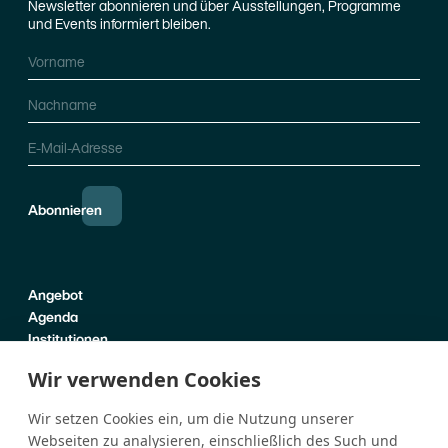
Newsletter abonnieren und über Ausstellungen, Programme
und Events informiert bleiben.
Vorname
Nachname
E-Mail-Adresse
Abonnieren
Angebot
Agenda
Institutionen
Praktische Infos
Wir verwenden Cookies
Über uns
Wir setzen Cookies ein, um die Nutzung unserer
News
Webseiten zu analysieren, einschließlich des Such und
Kontakt